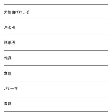
WOMEN
大館曲げわっぱ
MEN
浄水器
精米機
雑貨
食品
パシーマ
書籍