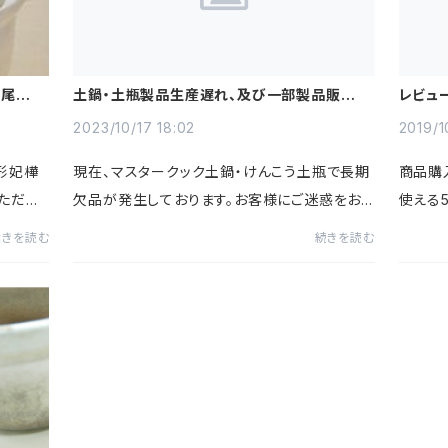
 尾形妃
土鍋・土瓶製品生産遅れ、及び一部製品販売終
レビュ
了に関するお知らせ
施中！
2023/10/17 18:02
2019/1
形妃樺
現在、マスタークック土鍋・けんこう土瓶で長期
商品購
ただい
欠品が発生しております。お客様にご迷惑をお
使える5
す。心も
かけしておりますこと、深くお詫び申し上げま
ターク
続きを読む
続きを読む
鍋ひとつ
す。土鍋職人の高齢化による人手不足を理由に
る500
工場生産ラインを見直した関...
法】ご記