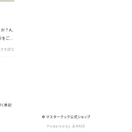
か？Ａ．
所をご記
ませ。弊
続きを読む
ックを
づく表記
© マスタークック公式ショップ
Powered by