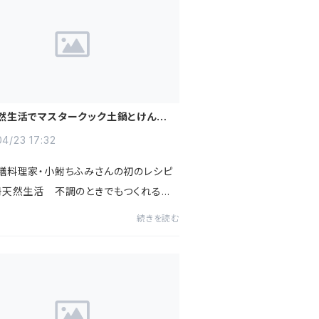
然生活でマスタークック土鍋とけんこう
が紹介されました。
4/23 17:32
膳料理家・小鮒ちふみさんの初のレシピ
冊天然生活 不調のときでもつくれるが
ない薬膳ごはん』(扶桑社)にマスタークッ
続きを読む
とけんこう片手鍋が紹介されました。春
養生法と、季節の野...