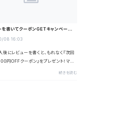
ーを書いてクーポンGETキャンペーン実
0/08 16:03
入後にレビューを書くと、もれなく『次回
00円OFFクーポン』をプレゼント！マス
ック公式ショップで5,000円以上で使え
続きを読む
円OFFクーポンです。【クーポン獲得方
入いただいたレビューを...