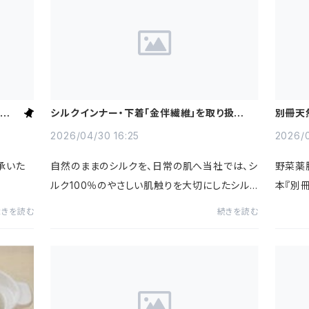
(日)
シルクインナー・下着「金伴繊維」を取り扱って
別冊天
います。
片手鍋
2026/04/30 16:25
2026/0
承いた
自然のままのシルクを、日常の肌へ当社では、シ
野菜薬
ルク100％のやさしい肌触りを大切にしたシル
本『別
クインナー・下着「金伴繊維」を取り扱っていま
んばら
続きを読む
続きを読む
す。金伴繊維とは自然のままのシルクを大切に
ク土鍋
した製品づくりが特長のブラ...
夏秋冬の