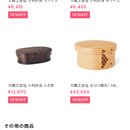
大館工芸社 小判弁当 小サイズ
大館工芸社 小判弁当 中サイズ
¥8,415
¥9,405
10%OFF
10%OFF
大館工芸社 小判弁当 ふき漆
大館工芸社 おひつ隅丸（３合
用）
¥12,870
¥43,560
10%OFF
10%OFF
その他の商品