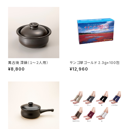
萬古焼 深鍋（１〜２人用）
サンゴ草ゴールド 2.3g×100包
¥8,800
¥12,960