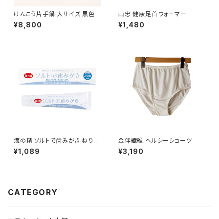
けんこう片手鍋 大サイズ 黒色
山忠 健康足首ウォーマー
¥8,800
¥1,480
海の精 ソルトで歯みがき ねりタ
金伴繊維 ヘルシーショーツ
イプ
¥1,089
¥3,190
CATEGORY