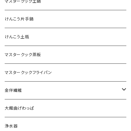
マスタークック土鍋
けんこう片手鍋
けんこう土瓶
マスタークック蒸板
マスタークックフライパン
金伴繊維
WOMEN
大館曲げわっぱ
MEN
浄水器