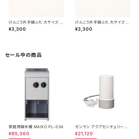
けんこう片手鍋ふた 大サイズ 黒
けんこう片手鍋ふた 大サイズ 朱
色
色
¥3,300
¥3,300
セール中の商品
家庭用精米機 MAIKO PL-03A
ゼンケン アクアセンチュリース
マート MFH-S75
¥85,360
¥21,120