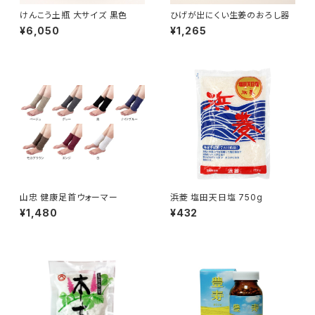
けんこう土瓶 大サイズ 黒色
ひげが出にくい生姜のおろし器
¥6,050
¥1,265
山忠 健康足首ウォーマー
浜菱 塩田天日塩 750g
¥1,480
¥432