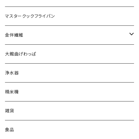
マスタークックフライパン
金伴繊維
WOMEN
大館曲げわっぱ
MEN
浄水器
精米機
雑貨
食品