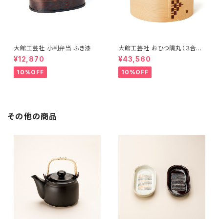
大館工芸社 小判弁当 ふき漆
大館工芸社 おひつ隅丸（３合
用）
¥12,870
¥43,560
10%OFF
10%OFF
その他の商品