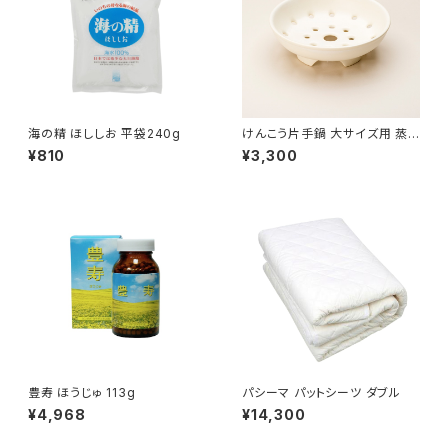
海の精 ほししお 平袋240g
けんこう片手鍋 大サイズ用 蒸し
器
¥810
¥3,300
豊寿 ほうじゅ 113g
パシーマ パットシーツ ダブル
¥4,968
¥14,300