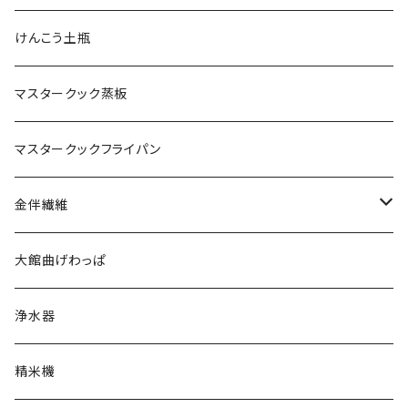
けんこう土瓶
マスタークック蒸板
マスタークックフライパン
金伴繊維
WOMEN
大館曲げわっぱ
MEN
浄水器
精米機