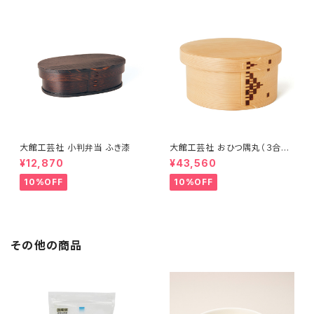
大館工芸社 小判弁当 ふき漆
大館工芸社 おひつ隅丸（３合
用）
¥12,870
¥43,560
10%OFF
10%OFF
その他の商品