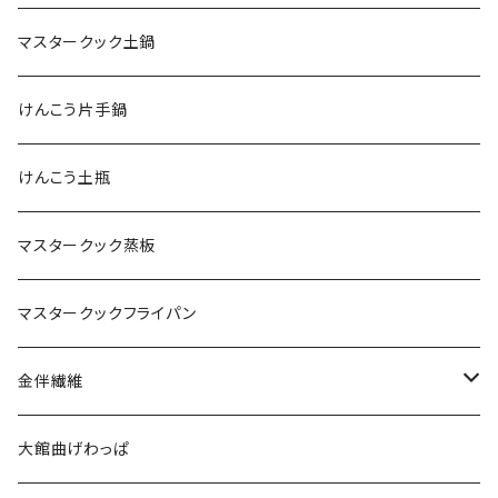
マスタークック土鍋
けんこう片手鍋
けんこう土瓶
マスタークック蒸板
マスタークックフライパン
金伴繊維
WOMEN
大館曲げわっぱ