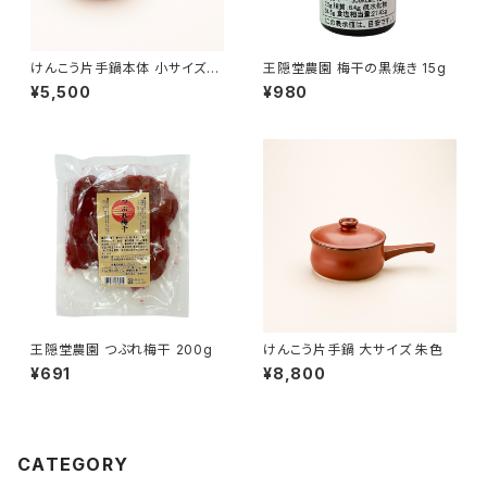
けんこう片手鍋本体 小サイズ
王隠堂農園 梅干の黒焼き 15g
朱色
¥5,500
¥980
王隠堂農園 つぶれ梅干 200g
けんこう片手鍋 大サイズ 朱色
¥691
¥8,800
CATEGORY