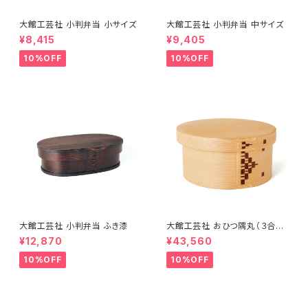
大館工芸社 小判弁当 小サイズ
大館工芸社 小判弁当 中サイズ
¥8,415
¥9,405
10%OFF
10%OFF
大館工芸社 小判弁当 ふき漆
大館工芸社 おひつ隅丸（３合
用）
¥12,870
¥43,560
10%OFF
10%OFF