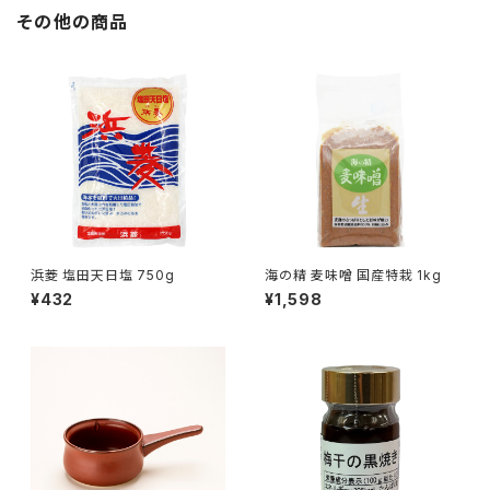
その他の商品
浜菱 塩田天日塩 750g
海の精 麦味噌 国産特栽 1kg
¥432
¥1,598