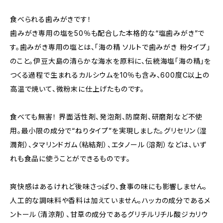
食べられる歯みがきです！
歯みがき専用の塩を50％も配合した本格的な“塩歯みがき”で
す。歯みがき専用の塩とは、「海の精 ソルトで歯みがき 粉タイプ」
のこと。伊豆大島の清らかな海水を原料に、伝統海塩「海の精」を
つくる過程で生まれるカルシウムを10％も含み、600度C以上の
高温で焼いて、微粉末に仕上げたものです。
食べても無害！ 界面活性剤、発泡剤、防腐剤、研磨剤など不使
用。最小限の成分で“ねりタイプ”を実現しました。グリセリン（湿
潤剤）、タマリンドガム（粘結剤）、エタノール（溶剤）などは、いず
れも食品に使うことができるものです。
爽快感はあるけれど後味さっぱり、食事の味にも影響しません。
人工的な調味料や香料は加えていません。ハッカの成分であるメ
ントール（清涼剤）、甘草の成分であるグリチルリチル酸ジカリウ