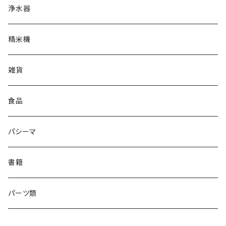
MEN
浄水器
精米機
雑貨
食品
パシーマ
書籍
パーツ類