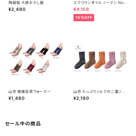
陶器製 大根おろし器
スクワランオイル ノーマン Nor
man
¥2,480
¥4,158
10%OFF
山忠 健康足首ウォーマー
山忠 たっぷりシルクの二重ソッ
クス M(22〜24cm)
¥1,480
¥2,190
セール中の商品